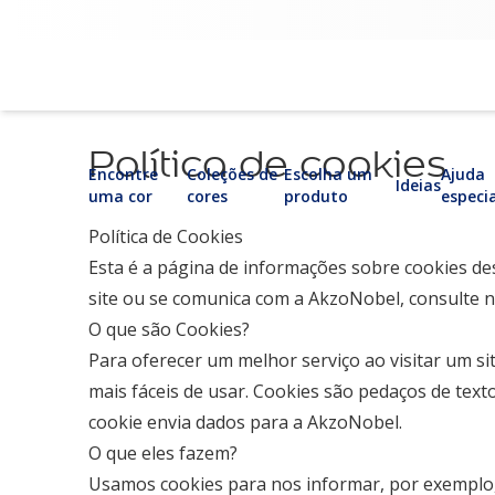
Política de cookies
Encontre
Coleções de
Escolha um
Ajuda
Ideias
uma cor
cores
produto
especi
Política de Cookies
Esta é a página de informações sobre cookies de
site ou se comunica com a AkzoNobel, consulte n
O que são Cookies?
Para oferecer um melhor serviço ao visitar um si
mais fáceis de usar. Cookies são pedaços de text
cookie envia dados para a AkzoNobel.
O que eles fazem?
Usamos cookies para nos informar, por exemplo, 