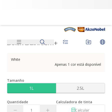
Dulux Bathroom+ | Dulux
Dulux Bathroom+
White
Apenas 1 cor está disponível
Tamanho
1L
2.5L
Quantidade
Calculadora de tinta
Calcular