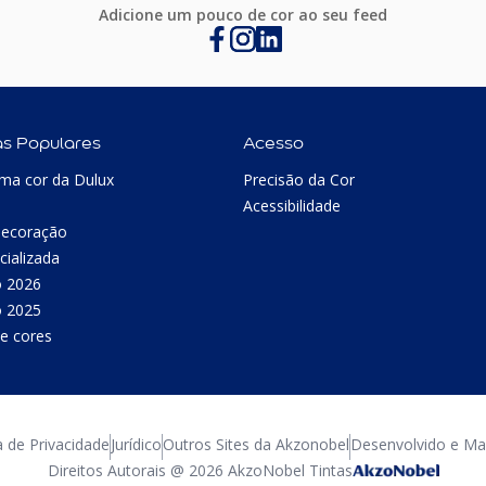
Adicione um pouco de cor ao seu feed
as Populares
Acesso
ma cor da Dulux
Precisão da Cor
Acessibilidade
Decoração
cializada
o 2026
o 2025
e cores
a de Privacidade
Jurídico
Outros Sites da Akzonobel
Desenvolvido e Man
Direitos Autorais @ 2026 AkzoNobel Tintas