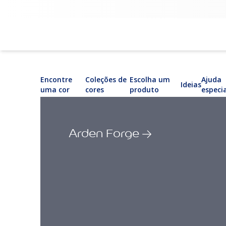
Encontre
Coleções de
Escolha um
Ajuda
Ideias
uma cor
cores
produto
especi
Arden Forge