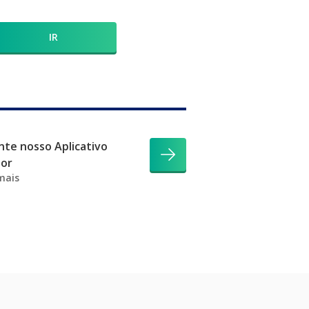
IR
te nosso Aplicativo
dor
mais