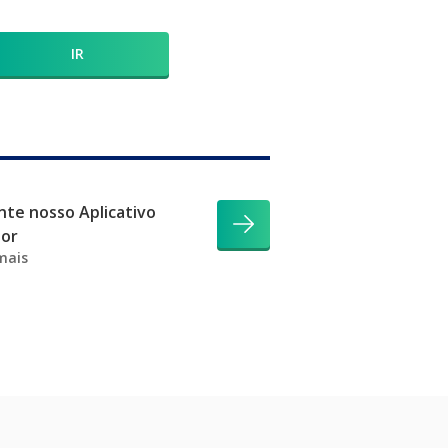
IR
te nosso Aplicativo
dor
mais