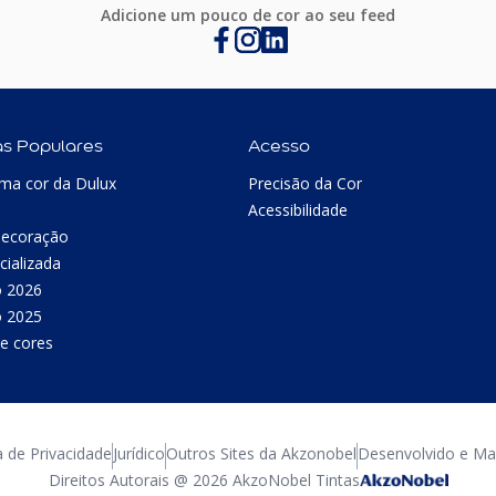
Adicione um pouco de cor ao seu feed
as Populares
Acesso
ma cor da Dulux
Precisão da Cor
Acessibilidade
Decoração
cializada
o 2026
o 2025
e cores
a de Privacidade
Jurídico
Outros Sites da Akzonobel
Desenvolvido e Man
Direitos Autorais @ 2026 AkzoNobel Tintas