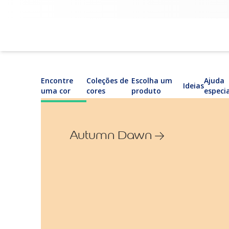
Encontre
Coleções de
Escolha um
Ajuda
Ideias
uma cor
cores
produto
especi
Autumn Dawn