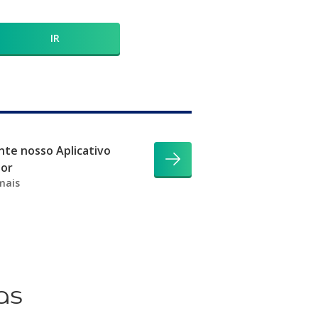
IR
te nosso Aplicativo
dor
mais
as