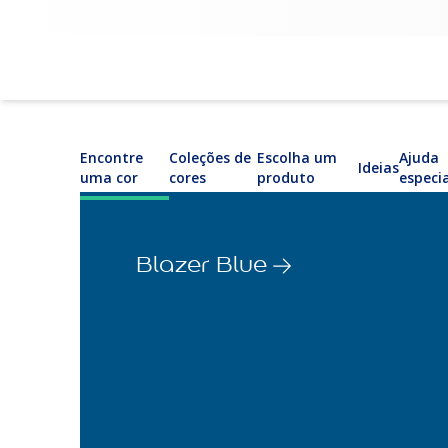
Encontre
Coleções de
Escolha um
Ajuda
Ideias
uma cor
cores
produto
especi
Blazer Blue