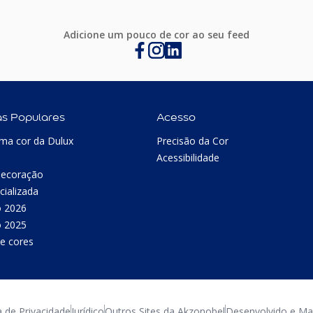
Adicione um pouco de cor ao seu feed
as Populares
Acesso
ma cor da Dulux
Precisão da Cor
Acessibilidade
Decoração
cializada
o 2026
o 2025
e cores
a de Privacidade
Jurídico
Outros Sites da Akzonobel
Desenvolvido e Man