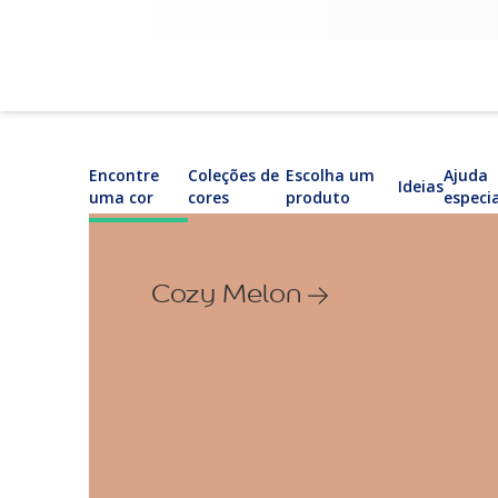
Encontre
Coleções de
Escolha um
Ajuda
Ideias
uma cor
cores
produto
especi
Cozy Melon