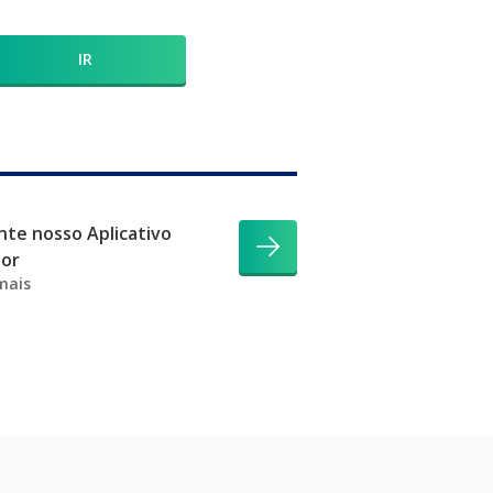
IR
te nosso Aplicativo
dor
mais