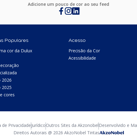
Adicione um pouco de cor ao seu feed
as Populares
Acesso
ma cor da Dulux
Precisão da Cor
Acessibilidade
Decoração
cializada
o 2026
o 2025
e cores
a de Privacidade
Jurídico
Outros Sites da Akzonobel
Desenvolvido e Man
Direitos Autorais @ 2026 AkzoNobel Tintas