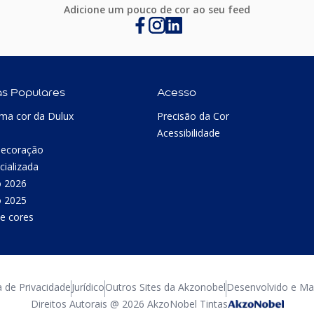
Adicione um pouco de cor ao seu feed
as Populares
Acesso
ma cor da Dulux
Precisão da Cor
Acessibilidade
Decoração
cializada
o 2026
o 2025
e cores
a de Privacidade
Jurídico
Outros Sites da Akzonobel
Desenvolvido e Man
Direitos Autorais @ 2026 AkzoNobel Tintas