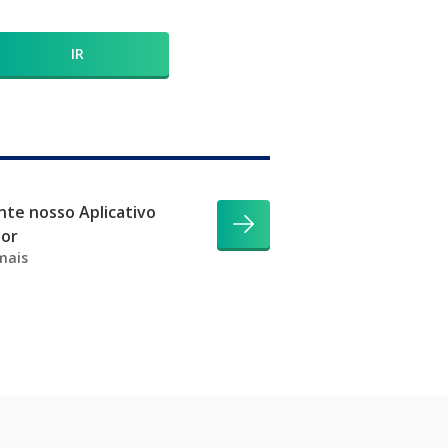
IR
te nosso Aplicativo
dor
mais