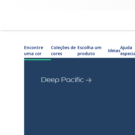
Encontre
Coleções de
Escolha um
Ajuda
Ideias
uma cor
cores
produto
especi
Deep Pacific