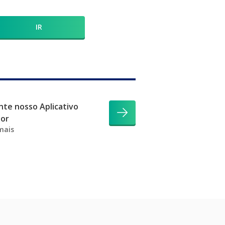
IR
te nosso Aplicativo
dor
mais