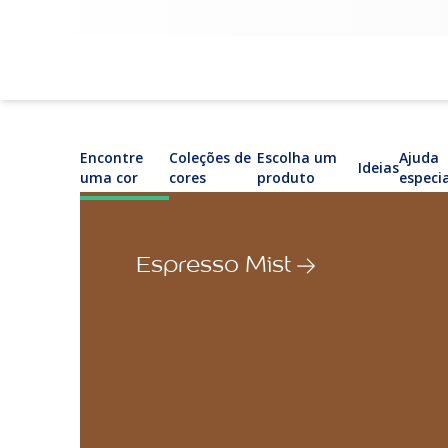
Encontre
Coleções de
Escolha um
Ajuda
Ideias
uma cor
cores
produto
especi
Espresso Mist