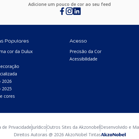
Adicione um pouco de cor ao seu feed
as Populares
Acesso
ma cor da Dulux
Precisão da Cor
Acessibilidade
Decoração
cializada
o 2026
o 2025
e cores
a de Privacidade
Jurídico
Outros Sites da Akzonobel
Desenvolvido e Man
Direitos Autorais @ 2026 AkzoNobel Tintas