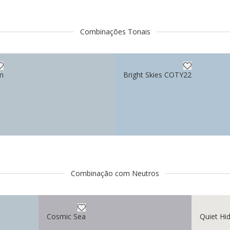
Combinações Tonais
m
Bright Skies COTY22
Combinação com Neutros
Cosmic Sea
Quiet Hi