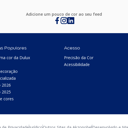
Adicione um pouco de cor ao seu feed
as Populares
Acesso
ma cor da Dulux
Precisão da Cor
Acessibilidade
Decoração
cializada
o 2026
o 2025
e cores
a de Privacidade
Jurídico
Outros Sites da Akzonobel
Desenvolvido e Man