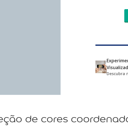
Experimen
Visualiza
Descubra 
eção de cores coordenad