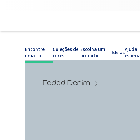
Encontre
Coleções de
Escolha um
Ajuda
Ideias
uma cor
cores
produto
especi
Faded Denim