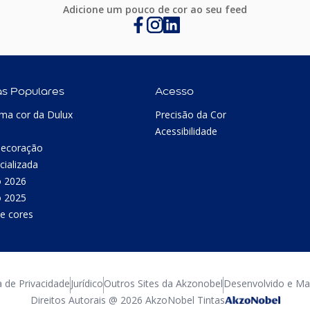
Adicione um pouco de cor ao seu feed
as Populares
Acesso
ma cor da Dulux
Precisão da Cor
Acessibilidade
Decoração
cializada
o 2026
o 2025
e cores
a de Privacidade
Jurídico
Outros Sites da Akzonobel
Desenvolvido e Man
Direitos Autorais @ 2026 AkzoNobel Tintas