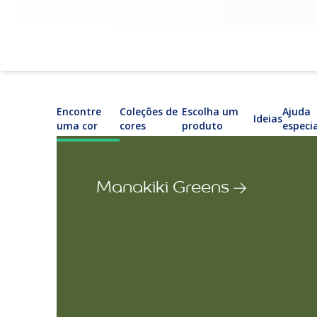
Encontre
Coleções de
Escolha um
Ajuda
Ideias
uma cor
cores
produto
especi
Manakiki Greens