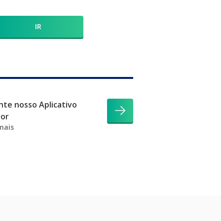
IR
te nosso Aplicativo
dor
mais