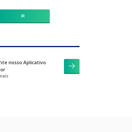
IR
te nosso Aplicativo
dor
mais