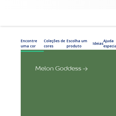
Encontre
Coleções de
Escolha um
Ajuda
Ideias
uma cor
cores
produto
especi
Melon Goddess