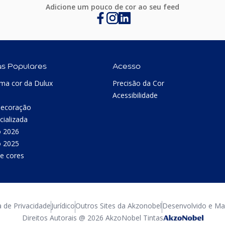
Adicione um pouco de cor ao seu feed
as Populares
Acesso
ma cor da Dulux
Precisão da Cor
Acessibilidade
Decoração
cializada
o 2026
o 2025
e cores
a de Privacidade
Jurídico
Outros Sites da Akzonobel
Desenvolvido e Man
Direitos Autorais @ 2026 AkzoNobel Tintas