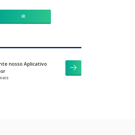
IR
te nosso Aplicativo
dor
mais