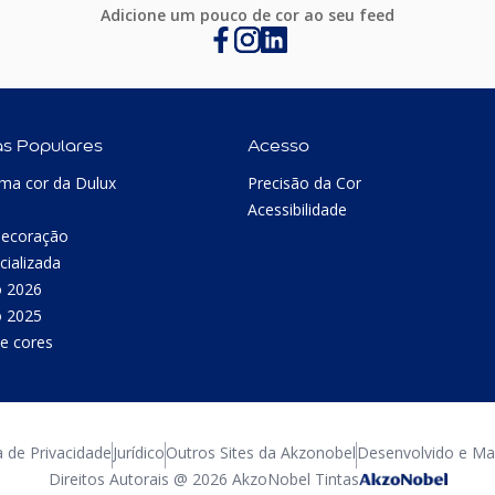
Adicione um pouco de cor ao seu feed
as Populares
Acesso
ma cor da Dulux
Precisão da Cor
Acessibilidade
Decoração
cializada
o 2026
o 2025
e cores
a de Privacidade
Jurídico
Outros Sites da Akzonobel
Desenvolvido e Man
Direitos Autorais @ 2026 AkzoNobel Tintas