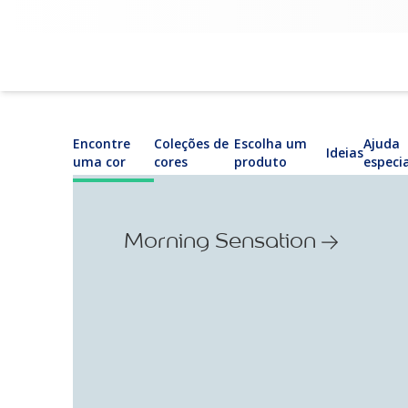
Encontre
Coleções de
Escolha um
Ajuda
Ideias
uma cor
cores
produto
especi
Morning Sensation