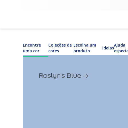
Encontre
Coleções de
Escolha um
Ajuda
Ideias
uma cor
cores
produto
especi
Roslyn's Blue