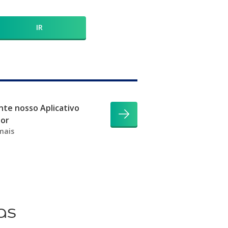
IR
te nosso Aplicativo
dor
mais
as