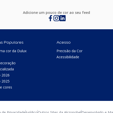
Adicione um pouco de cor ao seu feed
as Populares
Acesso
ma cor da Dulux
Precisão da Cor
Acessibilidade
Decoração
cializada
o 2026
o 2025
e cores
a de Privacidade
Jurídico
Outros Sites da Akzonobel
Desenvolvido e Man