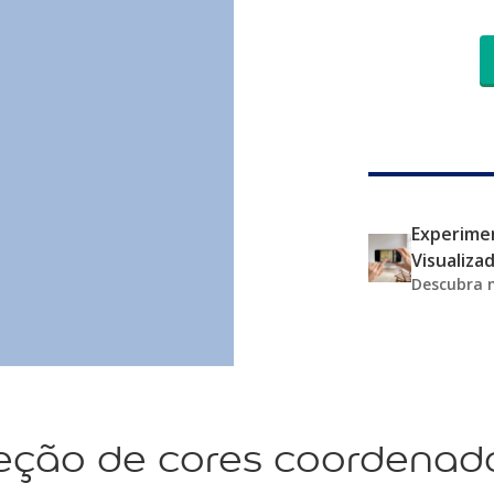
Experimen
Visualiza
Descubra 
eção de cores coordenad