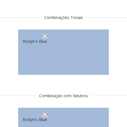
Combinações Tonais
Roslyn's Blue
Combinação com Neutros
Roslyn's Blue