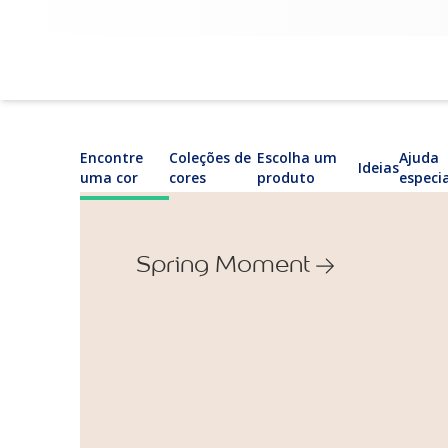
Encontre
Coleções de
Escolha um
Ajuda
Ideias
uma cor
cores
produto
especi
Spring Moment