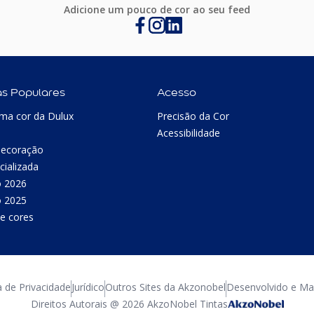
Adicione um pouco de cor ao seu feed
as Populares
Acesso
ma cor da Dulux
Precisão da Cor
Acessibilidade
Decoração
cializada
o 2026
o 2025
e cores
a de Privacidade
Jurídico
Outros Sites da Akzonobel
Desenvolvido e Man
Direitos Autorais @ 2026 AkzoNobel Tintas