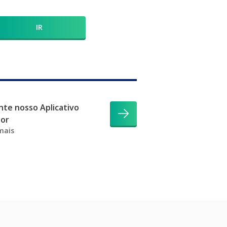
IR
te nosso Aplicativo
dor
mais