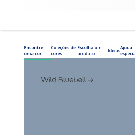
Encontre
Coleções de
Escolha um
Ajuda
Ideias
uma cor
cores
produto
especi
Wild Bluebell