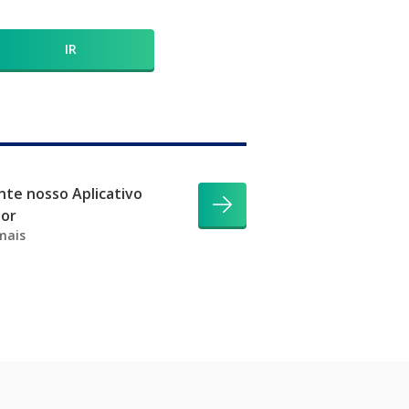
IR
te nosso Aplicativo
dor
mais