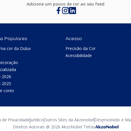
Adicione um pouco de cor ao seu feed
as Populares
Acesso
ma cor da Dulux
Precisão da Cor
Acessibilidade
Decoração
cializada
o 2026
o 2025
e cores
a de Privacidade
Jurídico
Outros Sites da Akzonobel
Desenvolvido e Man
Direitos Autorais @ 2026 AkzoNobel Tintas