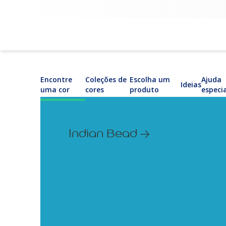
Encontre
Coleções de
Escolha um
Ajuda
Ideias
uma cor
cores
produto
especi
Indian Bead