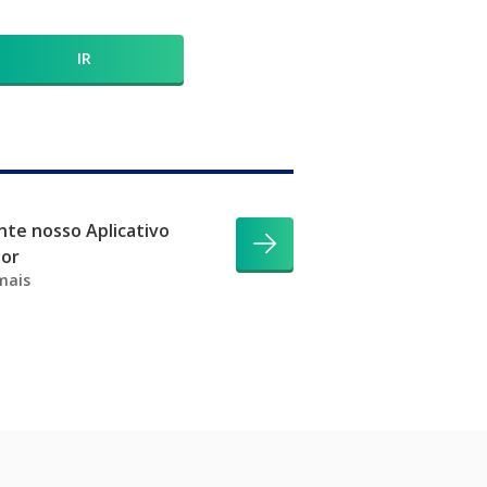
IR
te nosso Aplicativo
dor
mais