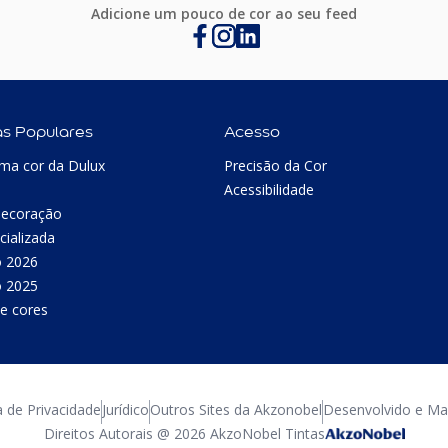
Adicione um pouco de cor ao seu feed
as Populares
Acesso
ma cor da Dulux
Precisão da Cor
Acessibilidade
Decoração
cializada
o 2026
o 2025
e cores
a de Privacidade
Jurídico
Outros Sites da Akzonobel
Desenvolvido e Man
Direitos Autorais @ 2026 AkzoNobel Tintas